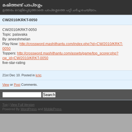
മഷിത്തണ്ട് പദപ്രശ്നം
ഉത്തരം വെളിപ്പെടുത്താതെ പദപ്രശ്നത്തെ പറ്റി ചര്‍ച്ച ചെയ്യാം.
CW/2010/KRKT-0050
CW/2010/KRKT-0050
Topic :palavaka
By :aneeshmelan
Play Now:
http://crossword.mashithantu.com/index.php?id=CW/2010/KRKT-
0050
Toppers:
http://crossword.mashithantu.com/assets/game/top_scorer.php?
cw_id=CW/2010/KRKT-0050
five-star-rating
21st Dec 10. Posted in
krkt
.
View
or
Post
Comments.
Top
|
View Full Version
Powered By
WordPress
and
MobilePress
.