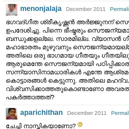
menonjalaja
December 2011
Permal
ഭഗവദ്‌ഗീത ശ്രീകൃഷ്ണന്‍ അര്‍ജ്ജുനന്
ഉപദേശിച്ചു. പിന്നെ ഭീഷ്മരും സൌജന്യമാ
ബന്ധുക്കളല്ലേ. സാരമില്ല. വ്യാസന്‍ ഗ
മഹാഭാരതം മുഴുവനും സൌജന്യമായല്ലേ ന
അതിലെ ഒരു ഭാഗമായ ഗീതയും ഗീതയില
ആരുമെന്തേ സൌജന്യമായി പഠിപ്പിക്കാ
സന്ന്യാസിനാമധാരികള്‍ എന്തേ ആശ്രമമെ
കൊട്ടാരങ്ങള്‍ കെട്ടുന്നു. അതിലെ മഹദ്‌
വിശ്വസിക്കാത്തതുകൊണ്ടാണോ അവരത് ജ
പകര്‍ത്താത്തത്?
aparichithan
December 2011
Permal
ചേച്ചി നാസ്തികയാണോ?