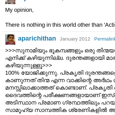
My opinion,
There is nothing in this world other than 'Act
aparichithan
January 2012
Permalin
>>>സുനാമിയും ഭൂകമ്പങ്ങളും ഒരു തിന്മ
എനിക്ക് കഴിയുന്നില്ല. ദുരന്തങ്ങളായി മ
കഴിയുന്നുള്ളൂ>>>
100% യോജിക്കുന്നു. പ്രകൃതി ദുരന്തങ്
കാണുന്നത് തിന്മ എന്ന വാക്കിന്റെ അര്‍ഥ
മനസ്സിലാക്കാത്തത് കൊണ്ടാണ്. പ്രകൃതി 
ദൈവത്തിന്റെ പരീക്ഷണങ്ങളായാണ് ഇസ്ല
അടിസ്ഥാന പ്രമാണ ഗ്രന്ഥത്തിലും പറയു
സാമൂഹ്യ സാമ്പത്തിക ശ്രേണികളില്‍ ആ