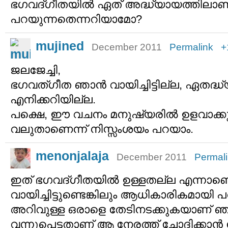
ഭഗവദ്‌ഗീതയില്‍ ഏത് അദ്ധ്യായത്തിലാ
പറയുന്നതെന്നറിയാമോ?
mujined
December 2011
Permalink
+
ജലജേച്ചി,
ഭഗവത്ഗീത ഞാന്‍ വായിച്ചിട്ടില്ല, ഏതദ്
എനിക്കറിയില്ല.
പക്ഷെ, ഈ വചനം മനുഷ്യരില്‍ ഉളവാക്ക
വലുതാണെന്ന് നിസ്സംശയം പറയാം.
menonjalaja
December 2011
Permal
ഇത് ഭഗവദ്‌ഗീതയില്‍ ഉള്ളതല്ല എന്നാണ
വായിച്ചിട്ടുണ്ടെങ്കിലും ആധികാരികമായി
അറിവുള്ള ഒരാളെ തേടിനടക്കുകയാണ് ഞാന്‍
വന്നുപെട്ടതാണ് ആ നേരത്ത് ചോദിക്കാന്‍