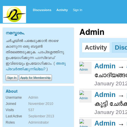
Discussions
Activity
Sign In
Admin
നമസ്കാരം,
ചര്‍ച്ചയില്‍ പങ്കെടുക്കാന്‍ താഴെ
Activity
Dis
കാണുന്ന ഒരു ബട്ടണ്‍
തിരഞ്ഞെടുക്കുക. പദപ്രശ്നത്തിനു
ഉപയോഗിക്കുന്ന പാസ്‌വേഡ്
ഇവിടെയും ഉപയോഗിക്കാം. (
അതു
Admin
→
പ്രവര്‍ത്തിക്കുന്നില്ലേ?
)
ചോദ്യങ്ങള്‍
Sign In
Apply for Membership
January 201
About
Admin
→
Username
Admin
കൂട്ടി ചേര്
Joined
November 2010
Visits
537
January 201
Last Active
September 2013
Admin
→
Roles
Administrator