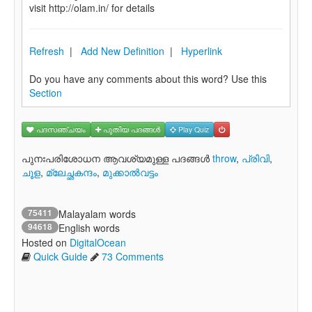
visit http://olam.in/ for details
Refresh
|
Add New Definition
|
Hyperlink
Do you have any comments about this word? Use this
Section
പദസഞ്ചയം
പുതിയ പദങ്ങള്‍
Play Quiz
പുനഃപരിശോധന ആവശ്യമുള്ള പദങ്ങള്‍
throw
,
പ്രിവി
,
ചൂള
,
മ്ലേച്ഛകന്ദം
,
മുക്കാല്‍വട്ടം
75411
Malayalam words
94618
English words
Hosted on
DigitalOcean
Quick Guide
73 Comments