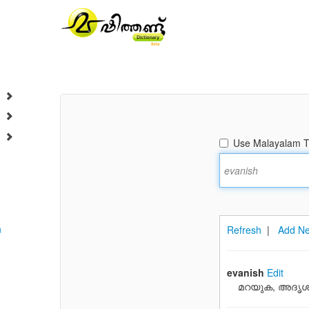
Use Malayalam Tr
n
Refresh
|
Add Ne
evanish
Edit
മറയുക, അദൃശ്