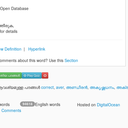
m Open Database
തീരുക,
 for details
w Definition
|
Hyperlink
omments about this word? Use this
Section
തിയ പദങ്ങള്‍
Play Quiz
ശ്യമുള്ള പദങ്ങള്‍
correct
,
aver
,
അണ്ഡീരന്‍
,
അകൃഷ്ണധനം
,
അക്ര
words
94618
English words
Hosted on
DigitalOcean
3 Comments