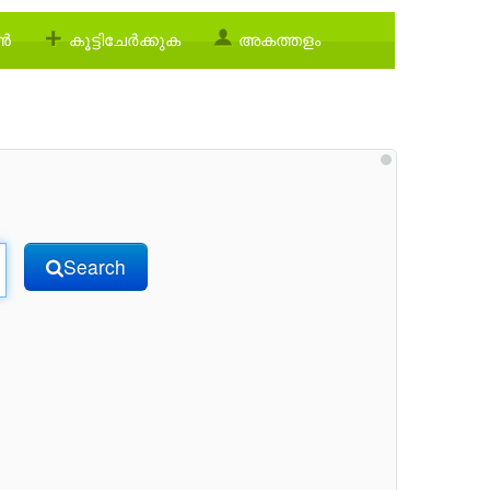
്‍
കൂട്ടിചേര്‍ക്കുക
അകത്തളം
Search