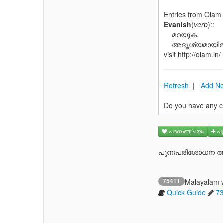
Entries from Ola
Evanish
(
verb
)::
മറയുക,
അദൃശ്യമായിത്
visit http://olam.in/
Refresh
|
Add Ne
Do you have any c
പദസഞ്ചയം
പു
പുനഃപരിശോധന ആവ
75411
Malayalam 
Quick Guide
7