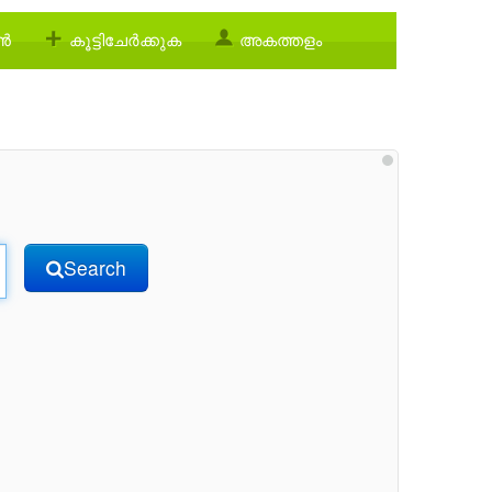
്‍
കൂട്ടിചേര്‍ക്കുക
അകത്തളം
Search