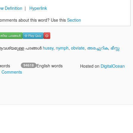
w Definition
|
Hyperlink
omments about this word? Use this
Section
തിയ പദങ്ങള്‍
Play Quiz
ശ്യമുള്ള പദങ്ങള്‍
hussy
,
nymph
,
obviate
,
അരച്ചുറിക
,
ഭീസ്സ
words
94618
English words
Hosted on
DigitalOcean
3 Comments