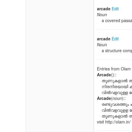
arcade
Edit
Noun
a covered passage
arcade
Edit
Noun
a structure compo
Entries from Ola
Arcade
(
)::
തൂണുകളാല്‍ താങ്ങ
നിരനിരയായി ക
വില്‍വളവുള്ള മ
Arcade
(
noun
)::
രണ്ടുവശത്തും കട
വില്‍വളവുളള മേ
തൂണുകളാല്‍ താങ്ങ
visit http://olam.in/