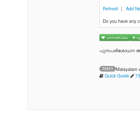
Refresh
|
Add Ne
Do you have any c
പദസഞ്ചയം
പു
പുനഃപരിശോധന ആവ
75411
Malayalam 
Quick Guide
7