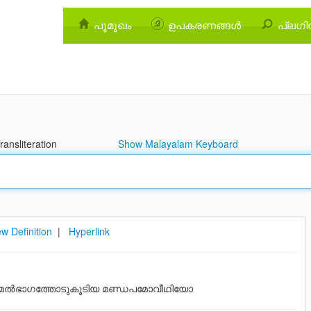
പൂമുഖം
ഉപകരണങ്ങള്‍
പ്ലഗിന
ansliteration
Show Malayalam Keyboard
w Definition
|
Hyperlink
മേല്‍ഭാഗത്തോടുകൂടിയ മണ്ഡപമോവീഥിയോ