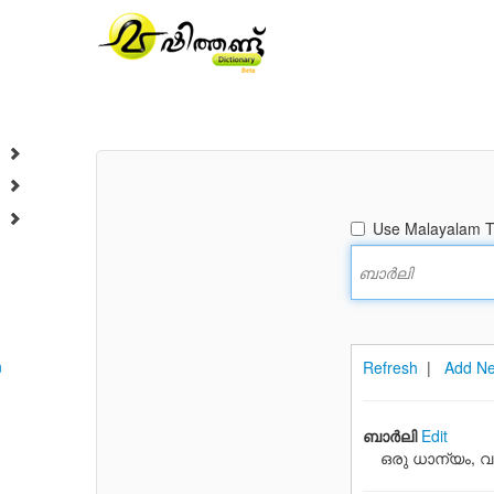
Use Malayalam Tr
n
Refresh
|
Add Ne
ബാര്‍ലി
Edit
ഒരു ധാന്യം, വാ