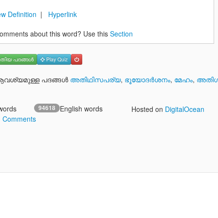
w Definition
|
Hyperlink
omments about this word? Use this
Section
തിയ പദങ്ങള്‍
Play Quiz
ശ്യമുള്ള പദങ്ങള്‍
അതിഥിസപര്യ
,
ഭൂയോദര്‍ശനം
,
മേഹം
,
അതിഗ
words
94618
English words
Hosted on
DigitalOcean
3 Comments