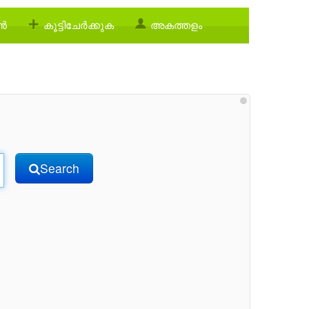
്‍
കൂട്ടിചേര്‍ക്കുക
അകത്തളം
Search