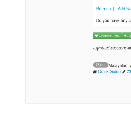
Refresh
|
Add Ne
Do you have any c
പദസഞ്ചയം
പു
പുനഃപരിശോധന ആവ
75411
Malayalam 
Quick Guide
7