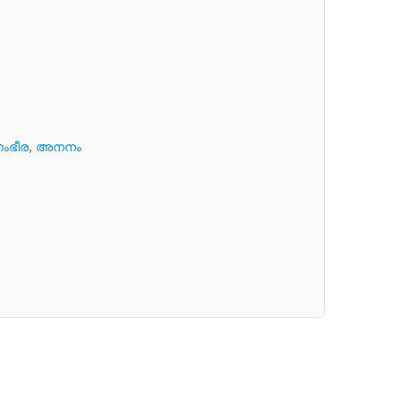
ംഭീര
,
അനനം