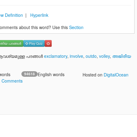
w Definition
|
Hyperlink
omments about this word? Use this
Section
തിയ പദങ്ങള്‍
Play Quiz
ശ്യമുള്ള പദങ്ങള്‍
exclamatory
,
involve
,
outdo
,
volley
,
അജിരീയ
words
94618
English words
Hosted on
DigitalOcean
3 Comments