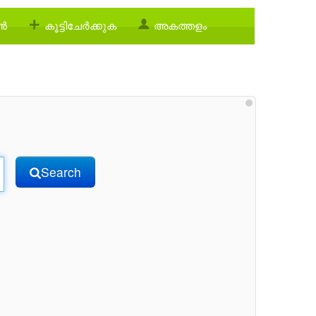
്‍
കൂട്ടിചേര്‍ക്കുക
അകത്തളം
Search