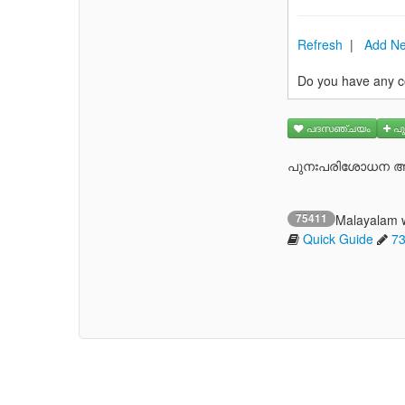
Refresh
|
Add Ne
Do you have any c
പദസഞ്ചയം
പു
പുനഃപരിശോധന ആവ
75411
Malayalam 
Quick Guide
7