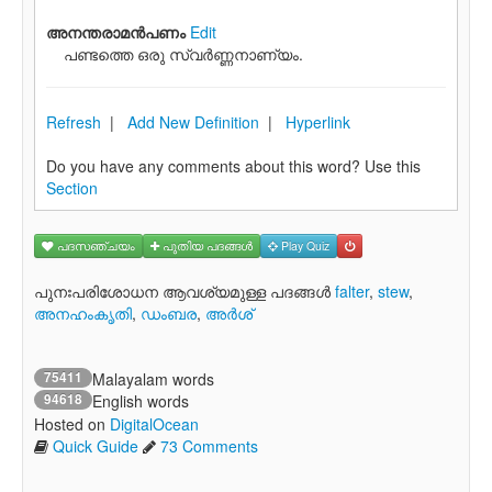
അനന്തരാമന്‍പണം
Edit
പണ്ടത്തെ ഒരു സ്വര്‍ണ്ണനാണ്യം.
Refresh
|
Add New Definition
|
Hyperlink
Do you have any comments about this word? Use this
Section
പദസഞ്ചയം
പുതിയ പദങ്ങള്‍
Play Quiz
പുനഃപരിശോധന ആവശ്യമുള്ള പദങ്ങള്‍
falter
,
stew
,
അനഹംകൃതി
,
ഡംബര
,
അര്‍ശ്
75411
Malayalam words
94618
English words
Hosted on
DigitalOcean
Quick Guide
73 Comments