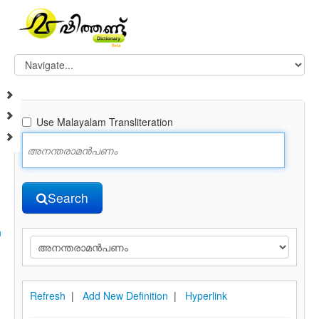
Use Malayalam Transliteration
Search
n
Refresh
|
Add New Definition
|
Hyperlink