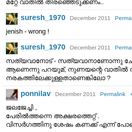
മറ്റേ വാതില്‍ തിരഞ്ഞെടുക്കണം..
suresh_1970
December 2011
Permal
jenish - wrong !
suresh_1970
December 2011
Permal
സത്യവാനോട് - സത്യവാനാണോന്നു ചോദി
ആണെന്നു പറയുമ്, നുണയന്റെ വാതില്‍ ത
നരകത്തിലേക്കുള്ളതാണെങ്കിലോ ?
ponnilav
December 2011
Permalink
ജലജേച്ചി ,
പേരില്‍ത്തന്നെ അക്ഷരത്തെറ്റ് .
വിസര്‍ഗത്തിനു ശേഷം കണക്ക് എന്ന് പോര