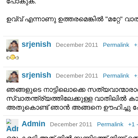
പോകുക.
ഉവ്വ് എന്നാണു ഉത്തരമെങ്കില്‍ "മറ്റേ" 
srjenish
December 2011
Permalink
+
srjenish
December 2011
Permalink
+
ഞങ്ങളുടെ നാട്ടിലൊക്കെ സത്യവാന്മാരാ
സ്വാതന്ത്ര്യത്തിലേക്കുള്ള വാതിലില്‍ കാവല
അതുകൊണ്ട് ഞാന്‍ അങ്ങനെ ഊഹിച്ചു 
Admin
December 2011
Permalink
+1