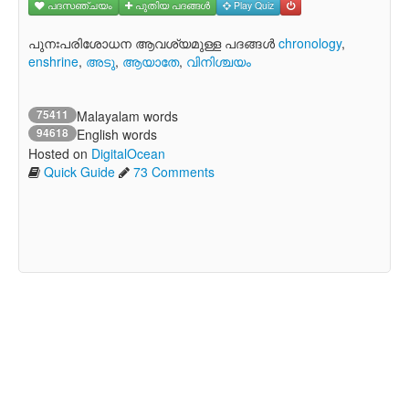
പദസഞ്ചയം
പുതിയ പദങ്ങള്‍
Play Quiz
പുനഃപരിശോധന ആവശ്യമുള്ള പദങ്ങള്‍
chronology
,
enshrine
,
അടു
,
ആയാതേ
,
വിനിശ്ചയം
75411
Malayalam words
94618
English words
Hosted on
DigitalOcean
Quick Guide
73 Comments