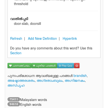
threshold
വാതില്‍പ്പടി
door-slab, doorsill
Refresh
|
Add New Definition
|
Hyperlink
Do you have any comments about this word? Use this
Section
പദസഞ്ചയം
പുതിയ പദങ്ങള്‍
Play Quiz
പുനഃപരിശോധന ആവശ്യമുള്ള പദങ്ങള്‍
brandish
,
അഷ്ടോത്തരശതം
,
അഗ്രതാംബുലം
,
അഗ്നിജനകം
,
അസ്പൃഹ
75411
Malayalam words
94618
English words