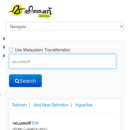
Use Malayalam Transliteration
Search
n
Refresh
|
Add New Definition
|
Hyperlink
വാചാലന്‍
Edit
നാമം
(ഏകവചനം)