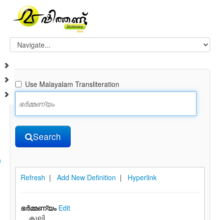
Use Malayalam Transliteration
Search
n
Refresh
|
Add New Definition
|
Hyperlink
ഭര്‍മ്മണ്യം
Edit
കൂലി