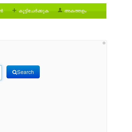
്‍
കൂട്ടിചേര്‍ക്കുക
അകത്തളം
Search