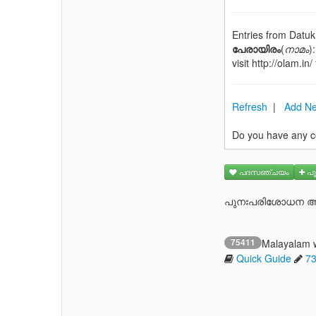
Entries from Datu
പേരായിരം
(
നാമം
)
visit http://olam.in/
Refresh
|
Add Ne
Do you have any c
പദസഞ്ചയം
പു
പുനഃപരിശോധന ആവ
75411
Malayalam 
Quick Guide
7