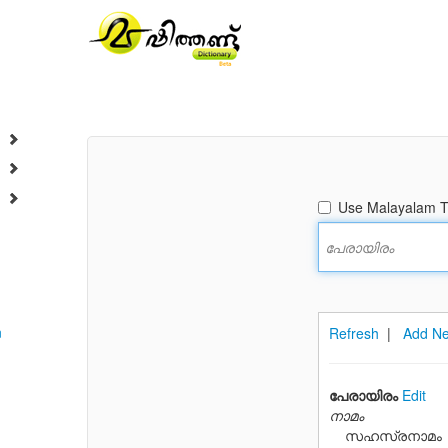
Use Malayalam Tr
n
Refresh
|
Add Ne
പേരായിരം
Edit
നാമം
സഹസ്രനാമം