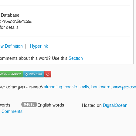
k Database
:: സഹസ്രനാമം
 for details
w Definition
|
Hyperlink
omments about this word? Use this
Section
തിയ പദങ്ങള്‍
Play Quiz
ശ്യമുള്ള പദങ്ങള്‍
aircooling
,
cookie
,
levity
,
boulevard
,
അമൃതേശന്
words
94618
English words
Hosted on
DigitalOcean
3 Comments