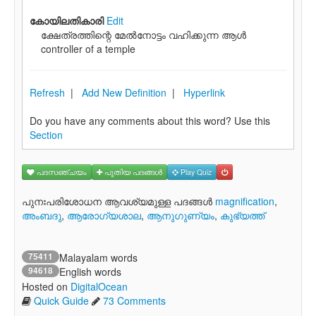
കോയിലതികാരി
Edit
ക്ഷേത്രത്തിന്റെ മേല്‍നോട്ടം വഹിക്കുന്ന ആള്‍
controller of a temple
Refresh
|
Add New Definition
|
Hyperlink
Do you have any comments about this word? Use this
Section
പദസഞ്ചയം
പുതിയ പദങ്ങള്‍
Play Quiz
പുനഃപരിശോധന ആവശ്യമുള്ള പദങ്ങള്‍
magnification
,
അംബദു
,
ആരോഗ്യശാല
,
ആനുഗുണ്യം
,
കുഭ്യത്ത്
75411
Malayalam words
94618
English words
Hosted on
DigitalOcean
Quick Guide
73 Comments