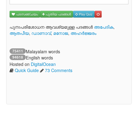
പദസഞ്ചയം
പുതിയ പദങ്ങള്‍
Play Quiz
പുനഃപരിശോധന ആവശ്യമുള്ള പദങ്ങള്‍
അപേദിക
,
ആതപീയ
,
ഡാണാവ്
,
മനോജ
,
അഹര്‍ജ്ജരം
75411
Malayalam words
94618
English words
Hosted on
DigitalOcean
Quick Guide
73 Comments