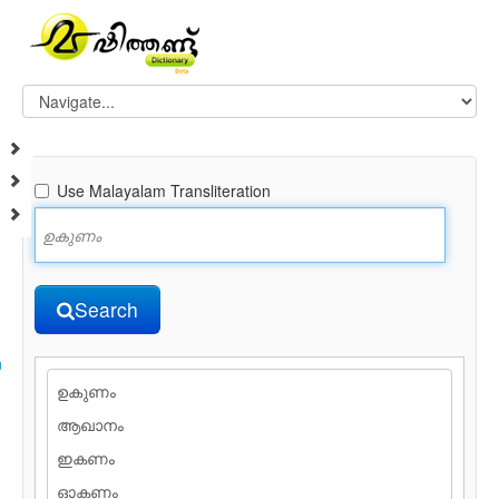
Use Malayalam Transliteration
Search
n