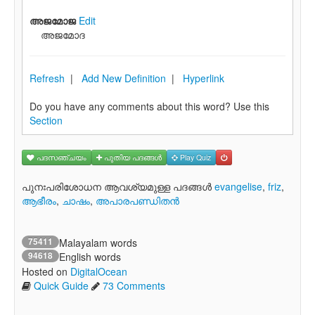
അജമോജ
Edit
അജമോദ
Refresh
|
Add New Definition
|
Hyperlink
Do you have any comments about this word? Use this
Section
പദസഞ്ചയം
പുതിയ പദങ്ങള്‍
Play Quiz
പുനഃപരിശോധന ആവശ്യമുള്ള പദങ്ങള്‍
evangelise
,
friz
,
ആഭീരം
,
ചാഷം
,
അപാരപണ്ഡിതന്‍
75411
Malayalam words
94618
English words
Hosted on
DigitalOcean
Quick Guide
73 Comments