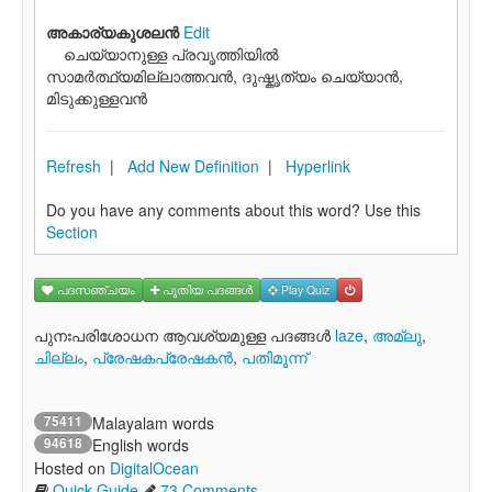
അകാര്യകുശലന്‍
Edit
ചെയ്യാനുള്ള പ്രവൃത്തിയില്‍
സാമര്‍ത്ഥ്യമില്ലാത്തവന്‍, ദുഷ്കൃത്യം ചെയ്യാന്‍,
മിടുക്കുള്ളവന്‍
Refresh
|
Add New Definition
|
Hyperlink
Do you have any comments about this word? Use this
Section
പദസഞ്ചയം
പുതിയ പദങ്ങള്‍
Play Quiz
പുനഃപരിശോധന ആവശ്യമുള്ള പദങ്ങള്‍
laze
,
അമ്ലു
,
ചില്ലം
,
പ്രേഷകപ്രേഷകന്‍
,
പതിമൂന്ന്
75411
Malayalam words
94618
English words
Hosted on
DigitalOcean
Quick Guide
73 Comments