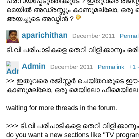
പരസ്യപ്പേടുത്തിക്കൂടേ ? ഇതുവരെ രജിസ്
മെയില്‍ അഡ്രസ്സും കാണുമല്ലോ, ഒര
അയച്ചൂടെ അഡ്മിന്‍ ?
aparichithan
December 2011
Permal
ടി.വി പരിപാടികളെ തെറി വിളിക്കാനും ഒര
Admin
December 2011
Permalink
+1
>> ഇതുവരെ രജിസ്റ്റര്‍ ചെയ്തവരുടെ ഈ
കാണുമല്ലോ, ഒരു മെയിലോ ഫീമെയിലോ അ
waiting for more threads in the forum.
>>> ടി.വി പരിപാടികളെ തെറി വിളിക്കാനും
do you want a new sections like "TV progra