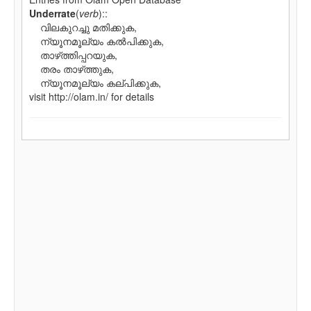
Underrate
(
verb
)::
വിലകുറച്ചു മതിക്കുക,
ന്യൂനമൂല്യം കല്‍പിക്കുക,
താഴ്‌ത്തിപ്പറയുക,
തരം താഴ്‌ത്തുക,
ന്യൂനമൂല്യം കല്‌പിക്കുക,
visit http://olam.in/ for details