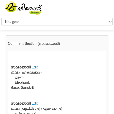
Comment Section (സാമയോനി)
സാമയോനി
Edit
നാമം
(ഏകവചനം)
ആന.
Elephant.
Base: Sanskrit
സാമയോനി
Edit
നാമം
[പുല്ലിംഗം] (ഏകവചനം)
ബ്രാഹ്മണന്‍‌.