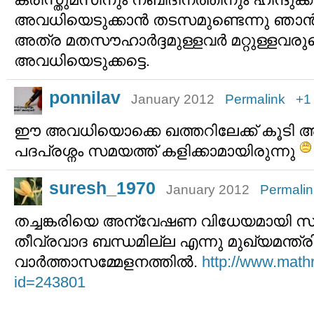
അവധിയെടുക്കാന്‍ തടസമുണ്ടെന്നു ഞാന
അത്ര മതസൗഹാര്‍ദ്ദമുള്ളവര്‍ മറ്റുള്ള
അവധിയെടുക്കട്ടെ.
ponnilav
January 2012
Permalink
+1
ഈ അവധിയൊക്കെ ഖത്തറിലേക്ക് കൂടി അയച
പദപ്രശ്നം സമയത്ത് കളിക്കാമായിരുന്നു
suresh_1970
January 2012
Permalin
തച്ചങ്കരിയെ അന്വേഷണ വിധേയമായി സസ
തീവ്രവാദ ബന്ധമില്ല എന്നു മുഖ്യമന്ത്ര
വാര്‍ത്താസമ്മേളനത്തില്‍.
http://www.math
id=243801