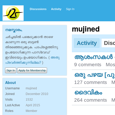
Discussions
Activity
Sign In
mujined
നമസ്കാരം,
ചര്‍ച്ചയില്‍ പങ്കെടുക്കാന്‍ താഴെ
Activity
Dis
കാണുന്ന ഒരു ബട്ടണ്‍
തിരഞ്ഞെടുക്കുക. പദപ്രശ്നത്തിനു
ഉപയോഗിക്കുന്ന പാസ്‌വേഡ്
ആശംസകള്‍ അര്
ഇവിടെയും ഉപയോഗിക്കാം. (
അതു
പ്രവര്‍ത്തിക്കുന്നില്ലേ?
)
9 comments
Mos
Sign In
Apply for Membership
ഒരു പഴയ [പു
127 comments
M
About
Username
mujined
ദൈവികം
Joined
December 2010
264 comments
M
Visits
1532
Last Active
April 2015
Roles
Member